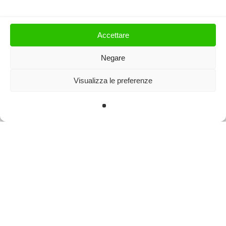
ISCRIVITI
Accettare
Negare
Visualizza le preferenze
© 2025 Dottor Roberto Mingardi. P.IVA 03289880241. All rights
reserved
facebook
linkedin
Sito web creato da
Best Strategy