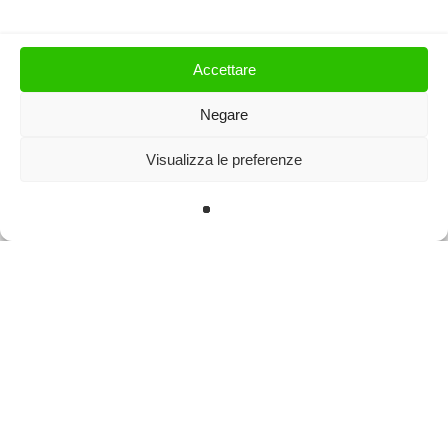
ISCRIVITI
Accettare
Negare
Visualizza le preferenze
© 2025 Dottor Roberto Mingardi. P.IVA 03289880241. All rights
reserved
facebook
linkedin
Sito web creato da
Best Strategy